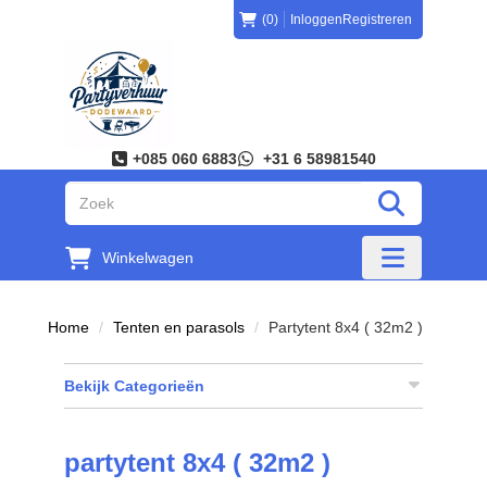
(0)
Inloggen
Registreren
+085 060 6883
+31 6 58981540
"Zoeken
Winkelwagen
"Toggle mobi
Home
Tenten en parasols
Partytent 8x4 ( 32m2 )
Bekijk Categorieën
partytent 8x4 ( 32m2 )